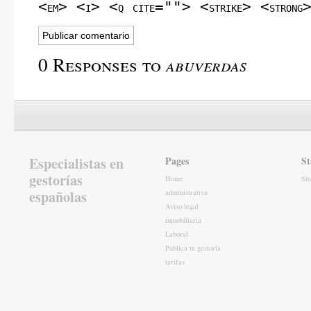
<em> <i> <q cite=""> <strike> <strong
0 Responses to
abuverdas
Especialistas en
Pages
St
gestorías
Home
Si
españolas
administrativa
Aviso legal
inmobiliaria
Laboral
Publica tu gestoría
tarifas