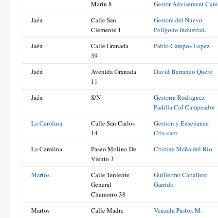
Marin 8
Gestor Advisement Cam
Jaén
Calle San
Gestora del Nuevo
Clemente 1
Poligono Industrial.
Jaén
Calle Granada
Pablo Campos Lopez
39
Jaén
Avenida Granada
David Barranco Quero
11
Jaén
S/N
Gestoria Rodriguez
Padilla Cid Campeador
La Carolina
Calle San Carlos
Gestion y Enseñanza
14
Cris-caro
La Carolina
Paseo Molino De
Cristina Maña del Rio
Viento 3
Martos
Calle Teniente
Guillermo Caballero
General
Garrido
Chamorro 38
Martos
Calle Madre
Venzala Pastor. M.