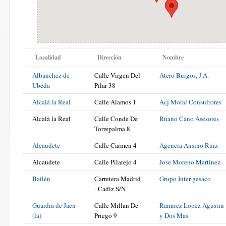
Localidad
Dirección
Nombre
Albanchez de
Calle Virgen Del
Atero Burgos, J.A.
Ubeda
Pilar 38
Alcalá la Real
Calle Alamos 1
Acj Moral Consultores
Alcalá la Real
Calle Conde De
Ruano Cano Asesores
Torrepalma 8
Alcaudete
Calle Carmen 4
Agencia Ansino Ruiz
Alcaudete
Calle Pilarejo 4
Jose Moreno Martinez
Bailén
Carretera Madrid
Grupo Inter-gesaco
- Cadiz S/N
Guardia de Jaen
Calle Millan De
Ramirez Lopez Agustin
(la)
Priego 9
y Dos Mas