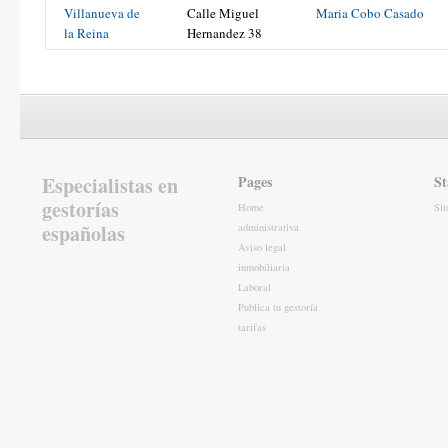
Villanueva de
Calle Miguel
Maria Cobo Casado
la Reina
Hernandez 38
Especialistas en
Pages
St
gestorías
Home
Si
españolas
administrativa
Aviso legal
inmobiliaria
Laboral
Publica tu gestoría
tarifas