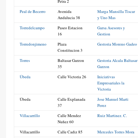
Petra 2
Peal de Becerro
Avenida
Marga Mansilla Tiscar
Andalucia 38
y Uno Mas
Torredelcampo
Paseo Estacion
Garsa Asesores y
16
Gestion
Torredonjimeno
Plaza
Gestoria Moreno Gadeo
Constitucion 3
Torres
Baltasar Garzon
Gestoria Alcala Baltasar
35
Garzon
Úbeda
Calle Victoria 26
Iniciativas
Empresariales la
Victoria
Úbeda
Calle Explanada
Jose Manuel Marti
37
Perez
Villacarrillo
Calle Mendez
Ruiz Martinez. C.
Nuñez 60
Villacarrillo
Calle Cadiz 85
Mercedes Torres Mora