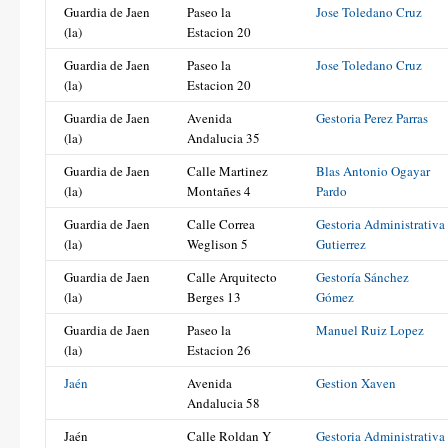
Guardia de Jaen
Paseo la
Jose Toledano Cruz
(la)
Estacion 20
Guardia de Jaen
Paseo la
Jose Toledano Cruz
(la)
Estacion 20
Guardia de Jaen
Avenida
Gestoria Perez Parras
(la)
Andalucia 35
Guardia de Jaen
Calle Martinez
Blas Antonio Ogayar
(la)
Montañes 4
Pardo
Guardia de Jaen
Calle Correa
Gestoria Administrativa
(la)
Weglison 5
Gutierrez
Guardia de Jaen
Calle Arquitecto
Gestoría Sánchez
(la)
Berges 13
Gómez
Guardia de Jaen
Paseo la
Manuel Ruiz Lopez
(la)
Estacion 26
Jaén
Avenida
Gestion Xaven
Andalucia 58
Jaén
Calle Roldan Y
Gestoria Administrativa