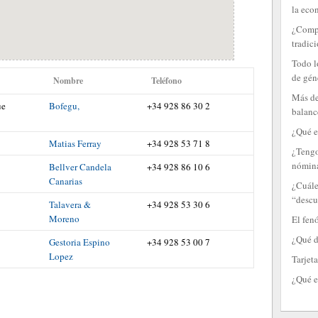
la eco
¿Compr
tradici
Todo l
de gén
Nombre
Teléfono
Más de
ue
Bofegu,
+34 928 86 30 2
balanc
¿Qué e
Matias Ferray
+34 928 53 71 8
¿Tengo
nómin
Bellver Candela
+34 928 86 10 6
Canarias
¿Cuále
“descu
Talavera &
+34 928 53 30 6
Moreno
El fen
¿Qué d
Gestoria Espino
+34 928 53 00 7
Lopez
Tarjeta
¿Qué e