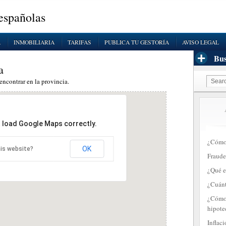
 españolas
A
INMOBILIARIA
TARIFAS
PUBLICA TU GESTORÍA
AVISO LEGAL
Bus
a
encontrar en la provincia.
t load Google Maps correctly.
¿Cómo 
OK
is website?
Fraude
¿Qué e
¿Cuánt
¿Cómo 
hipote
Inflac