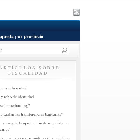
queda por provincia
ARTÍCULOS SOBRE
FISCALIDAD
pagar la renta?
 y robo de identidad
s el crowfunding?
o tardan las transferencias bancarias?
conseguir la aprobación de un préstamo
cario?
ión: qué es, cómo se mide y cómo afecta a