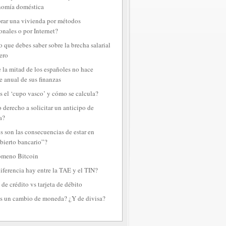
nomía doméstica
ar una vivienda por métodos
onales o por Internet?
o que debes saber sobre la brecha salarial
ero
 la mitad de los españoles no hace
e anual de sus finanzas
s el ‘cupo vasco’ y cómo se calcula?
 derecho a solicitar un anticipo de
a?
s son las consecuencias de estar en
bierto bancario”?
ómeno Bitcoin
iferencia hay entre la TAE y el TIN?
 de crédito vs tarjeta de débito
s un cambio de moneda? ¿Y de divisa?