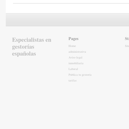
Especialistas en
Pages
St
gestorías
Home
Si
españolas
administrativa
Aviso legal
inmobiliaria
Laboral
Publica tu gestoría
tarifas