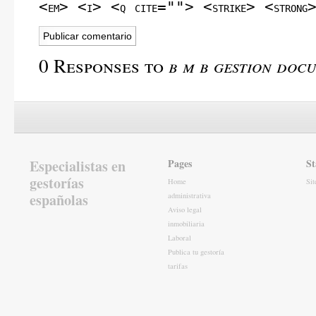
<em> <i> <q cite=""> <strike> <strong
0 Responses to
b m b gestion doc
Especialistas en
Pages
St
gestorías
Home
Si
españolas
administrativa
Aviso legal
inmobiliaria
Laboral
Publica tu gestoría
tarifas