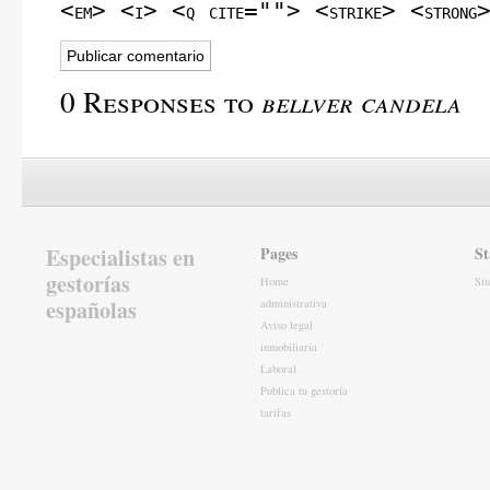
<em> <i> <q cite=""> <strike> <strong
0 Responses to
bellver candela
Especialistas en
Pages
St
gestorías
Home
Si
españolas
administrativa
Aviso legal
inmobiliaria
Laboral
Publica tu gestoría
tarifas