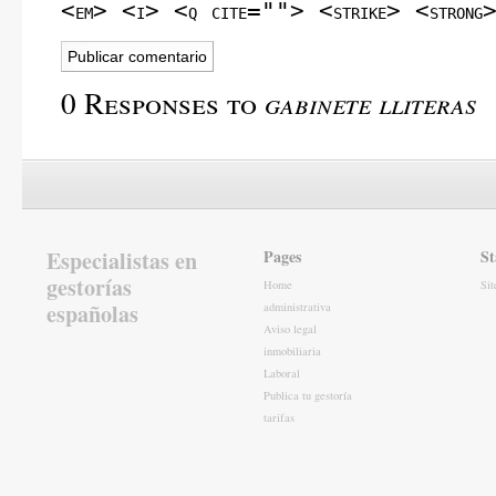
<em> <i> <q cite=""> <strike> <strong
0 Responses to
gabinete lliteras
Especialistas en
Pages
St
gestorías
Home
Si
españolas
administrativa
Aviso legal
inmobiliaria
Laboral
Publica tu gestoría
tarifas