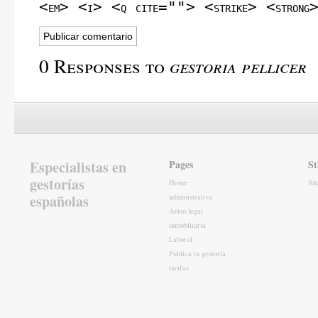
<em> <i> <q cite=""> <strike> <strong
0 Responses to
gestoria pellicer
Especialistas en
Pages
St
gestorías
Home
Si
españolas
administrativa
Aviso legal
inmobiliaria
Laboral
Publica tu gestoría
tarifas