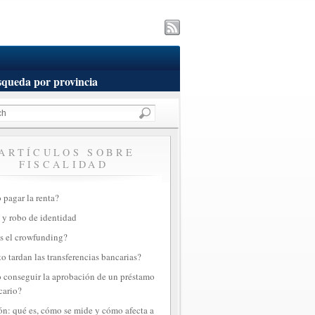
queda por provincia
ARTÍCULOS SOBRE
FISCALIDAD
pagar la renta?
 y robo de identidad
s el crowfunding?
o tardan las transferencias bancarias?
conseguir la aprobación de un préstamo
cario?
ión: qué es, cómo se mide y cómo afecta a