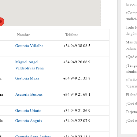
la eco
¿Compr
tradici
Todo l
de gén
Nombre
Teléfono
Más de
o
Gestoria Villalba
+34 949 38 08 5
balanc
¿Qué e
Miguel Angel
+34 949 26 66 9
¿Tengo
Valdeolivas Peña
nómin
a
Gestoria Maza
+34 949 21 35 8
¿Cuále
“descu
ra
Asesoria Busons
+34 949 21 69 1
El fen
¿Qué d
Gestoría Uriarte
+34 949 21 86 9
Tarjeta
¿Qué e
da
Gestoría Anguix
+34 949 22 07 9
 8
Carmelo Sanz Andres
+34 949 22 11 4