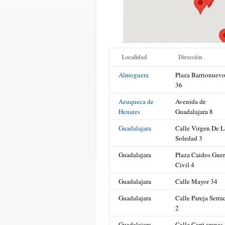
Localidad
Dirección
Almoguera
Plaza Barrionuev
36
Azuqueca de
Avenida de
Henares
Guadalajara 8
Guadalajara
Calle Virgen De L
Soledad 3
Guadalajara
Plaza Caidos Guer
Civil 4
Guadalajara
Calle Mayor 34
Guadalajara
Calle Pareja Serra
2
Guadalajara
Calle Capt.arenas