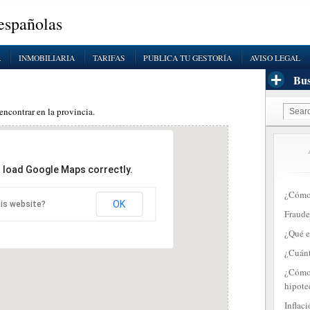
 españolas
A
INMOBILIARIA
TARIFAS
PUBLICA TU GESTORÍA
AVISO LEGAL
Bus
encontrar en la provincia.
t load Google Maps correctly.
¿Cómo 
OK
is website?
Fraude
¿Qué e
¿Cuánt
¿Cómo 
hipote
Inflac