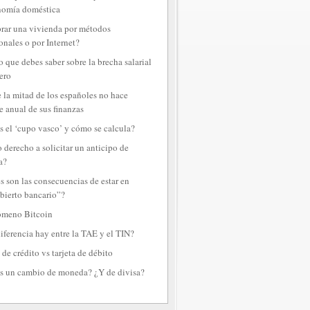
nomía doméstica
ar una vivienda por métodos
onales o por Internet?
o que debes saber sobre la brecha salarial
ero
 la mitad de los españoles no hace
e anual de sus finanzas
s el ‘cupo vasco’ y cómo se calcula?
 derecho a solicitar un anticipo de
a?
s son las consecuencias de estar en
bierto bancario”?
ómeno Bitcoin
iferencia hay entre la TAE y el TIN?
 de crédito vs tarjeta de débito
s un cambio de moneda? ¿Y de divisa?