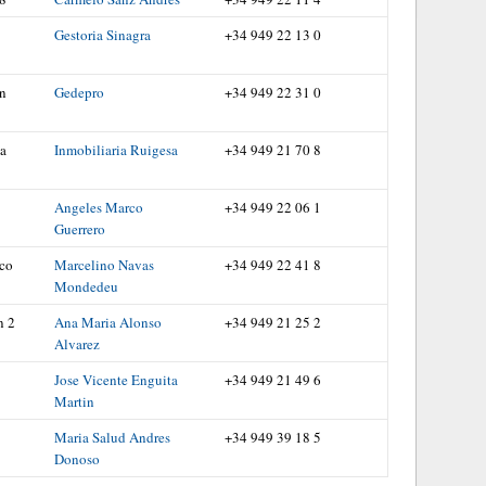
Gestoria Sinagra
+34 949 22 13 0
in
Gedepro
+34 949 22 31 0
ta
Inmobiliaria Ruigesa
+34 949 21 70 8
Angeles Marco
+34 949 22 06 1
Guerrero
nco
Marcelino Navas
+34 949 22 41 8
Mondedeu
n 2
Ana Maria Alonso
+34 949 21 25 2
Alvarez
Jose Vicente Enguita
+34 949 21 49 6
Martin
Maria Salud Andres
+34 949 39 18 5
Donoso